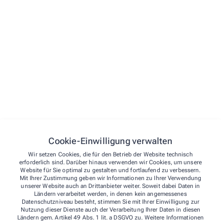
Apothekenbetriebsordnung, Bundes-Apothekerordnung.
Gesetzliche Berufsbezeichnung:
Apotheker/-in, verliehen in der Bundesrepublik Deutschland
Berufsrechtliche Regelung:
Berufsordnung für ApothekerInnen der Apothekerkammer
Westfalen-Lippe
Weitere Rechtsgrundlagen: Apothekengesetz,
Apothekenbetriebsordnung, Arzneimittelpreisverordnung,
Bundesapothekerordnung, Approbationsordnung für Apotheker
einsehbar auf der Internetseite des Bundesvereinigung Deutscher
Apothekerverbände (
www.abda.de
).
Cookie-Einwilligung verwalten
Weitere Hinweise:
Wir setzen Cookies, die für den Betrieb der Website technisch
erforderlich sind. Darüber hinaus verwenden wir Cookies, um unsere
Streitschlichtung
Website für Sie optimal zu gestalten und fortlaufend zu verbessern.
Wir sind weder verpflichtet noch bereit, an einem
Mit Ihrer Zustimmung geben wir Informationen zu Ihrer Verwendung
unserer Website auch an Drittanbieter weiter. Soweit dabei Daten in
Streitbeilegungsverfahren vor einer
Ländern verarbeitet werden, in denen kein angemessenes
Verbraucherschlichtungsstelle teilzunehmen.
Datenschutzniveau besteht, stimmen Sie mit Ihrer Einwilligung zur
Nutzung dieser Dienste auch der Verarbeitung Ihrer Daten in diesen
Ländern gem. Artikel 49 Abs. 1 lit. a DSGVO zu. Weitere Informationen
Haftung