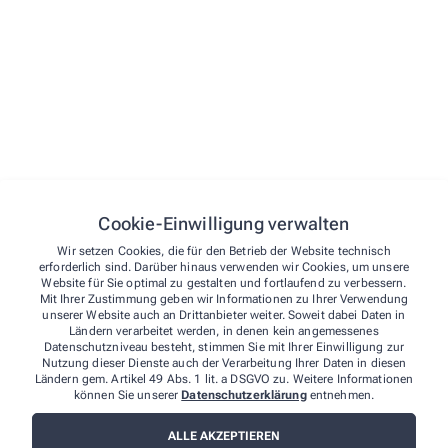
elektrische Milchpumpen
Eigenherstellung
Kosmetik
Teemischungen
Rezepturen
Krankenpflege
Kompressionsstrümpfe
Cookie-Einwilligung verwalten
Verbandstoffe
Wir setzen Cookies, die für den Betrieb der Website technisch
erforderlich sind. Darüber hinaus verwenden wir Cookies, um unsere
Schwerpunkt Haut
Website für Sie optimal zu gestalten und fortlaufend zu verbessern.
Dermasence, Eubos
Mit Ihrer Zustimmung geben wir Informationen zu Ihrer Verwendung
unserer Website auch an Drittanbieter weiter. Soweit dabei Daten in
Eucerin, Physiogel, Vichy
Ländern verarbeitet werden, in denen kein angemessenes
Datenschutzniveau besteht, stimmen Sie mit Ihrer Einwilligung zur
Olivenölpflege (Medipharma)
Nutzung dieser Dienste auch der Verarbeitung Ihrer Daten in diesen
Ländern gem. Artikel 49 Abs. 1 lit. a DSGVO zu. Weitere Informationen
Weleda, Avène
können Sie unserer
Datenschutzerklärung
entnehmen.
ALLE AKZEPTIEREN