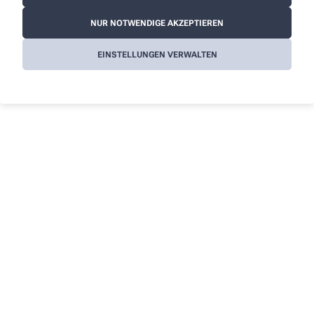
NUR NOTWENDIGE AKZEPTIEREN
EINSTELLUNGEN VERWALTEN
So erreichen Sie uns
Sie haben Fragen zu unseren Leistungen? Wir sind für
Sie da!
Apotheker/-in
Jan-Erik Schomann e.K.
Telefonnummer
02338/15 11
Faxnummer
02338/87 26 01
E-Mail-Adresse
hanseapo@t-online.de